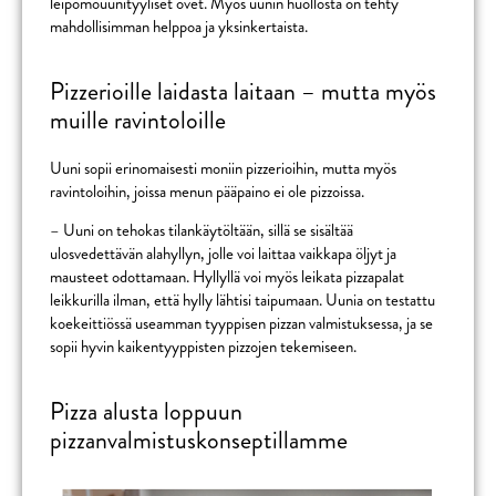
leipomouunityyliset ovet. Myös uunin huollosta on tehty
mahdollisimman helppoa ja yksinkertaista.
Pizzerioille laidasta laitaan – mutta myös
muille ravintoloille
Uuni sopii erinomaisesti moniin pizzerioihin, mutta myös
ravintoloihin, joissa menun pääpaino ei ole pizzoissa.
– Uuni on tehokas tilankäytöltään, sillä se sisältää
ulosvedettävän alahyllyn, jolle voi laittaa vaikkapa öljyt ja
mausteet odottamaan. Hyllyllä voi myös leikata pizzapalat
leikkurilla ilman, että hylly lähtisi taipumaan. Uunia on testattu
koekeittiössä useamman tyyppisen pizzan valmistuksessa, ja se
sopii hyvin kaikentyyppisten pizzojen tekemiseen.
Pizza alusta loppuun
pizzanvalmistuskonseptillamme