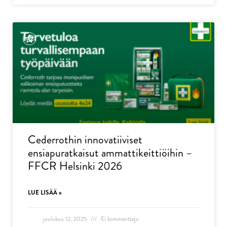
Cederrothin innovatiiviset
ensiapuratkaisut ammattikeittiöihin –
FFCR Helsinki 2026
LUE LISÄÄ »
joulukuu 12, 2025
Ei kommentteja