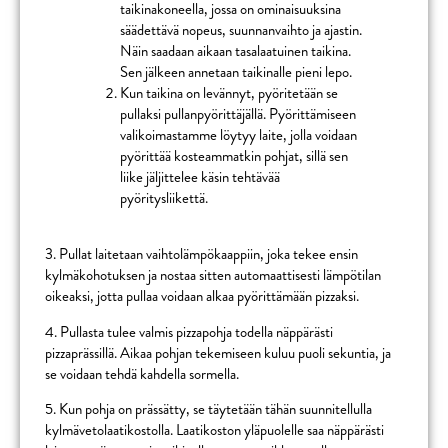
taikinakoneella, jossa on ominaisuuksina
säädettävä nopeus, suunnanvaihto ja ajastin.
Näin saadaan aikaan tasalaatuinen taikina.
Sen jälkeen annetaan taikinalle pieni lepo.
Kun taikina on levännyt, pyöritetään se
pullaksi pullanpyörittäjällä. Pyörittämiseen
valikoimastamme löytyy laite, jolla voidaan
pyörittää kosteammatkin pohjat, sillä sen
liike jäljittelee käsin tehtävää
pyöritysliikettä.
3. Pullat laitetaan vaihtolämpökaappiin, joka tekee ensin
kylmäkohotuksen ja nostaa sitten automaattisesti lämpötilan
oikeaksi, jotta pullaa voidaan alkaa pyörittämään pizzaksi.
4. Pullasta tulee valmis pizzapohja todella näppärästi
pizzaprässillä. Aikaa pohjan tekemiseen kuluu puoli sekuntia, ja
se voidaan tehdä kahdella sormella.
5. Kun pohja on prässätty, se täytetään tähän suunnitellulla
kylmävetolaatikostolla. Laatikoston yläpuolelle saa näppärästi