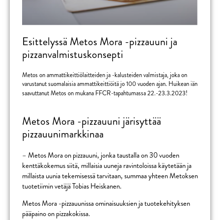
Esittelyssä Metos Mora -pizzauuni ja
pizzanvalmistuskonsepti
Metos on ammattikeittiölaitteiden ja -kalusteiden valmistaja, joka on
varustanut suomalaisia ammattikeittiöitä jo 100 vuoden ajan. Huikean iän
saavuttanut Metos on mukana FFCR-tapahtumassa 22.-23.3.2023!
Metos Mora -pizzauuni järisyttää
pizzauunimarkkinaa
– Metos Mora on pizzauuni, jonka taustalla on 30 vuoden
kenttäkokemus siitä, millaisia uuneja ravintoloissa käytetään ja
millaista uunia tekemisessä tarvitaan, summaa yhteen Metoksen
tuotetiimin vetäjä Tobias Heiskanen.
Metos Mora -pizzauunissa ominaisuuksien ja tuotekehityksen
pääpaino on pizzakokissa.