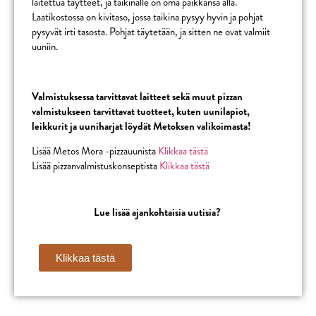
laitettua täytteet, ja taikinalle on oma paikkansa alla.
Laatikostossa on kivitaso, jossa taikina pysyy hyvin ja pohjat
pysyvät irti tasosta. Pohjat täytetään, ja sitten ne ovat valmiit
uuniin.
Valmistuksessa tarvittavat laitteet sekä muut pizzan
valmistukseen tarvittavat tuotteet, kuten uunilapiot,
leikkurit ja uuniharjat löydät Metoksen valikoimasta!
Lisää Metos Mora -pizzauunista
Klikkaa tästä
Lisää pizzanvalmistuskonseptista
Klikkaa tästä
Lue lisää ajankohtaisia uutisia
?
Klikkaa tästä