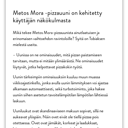
Metos Mora -pizzauuni on kehitetty
käyttäjän näkökulmasta
Mikä tekee Metos Mora-pizzauunista ainutlaatuisen ja
erinomaisen vaihtoehdon ravintoloille? Syitä on Tobiaksen
mielestä useita.
– Uunissa on ne ominaisuudet, mitä pizzan paistamiseen
tarvitaan, mutta ei mitään ylimääräistä. Ne ominaisuudet
löytyvät, jotka helpottavat pizzakokin työtä.
Uunin tärkeimpiin ominaisuuksiin kuuluu muun muassa
viikkoajastinkello, jonka avulla uunin lämmityksen voi ajastaa
alkamaan automaattisesti, sekä turbotoiminto, joka hakee
uuniin siihen asetetun tavoitelämpötilan lämpötilan lähtiessä
laskuun.
Uuniluukut ovat skandinaaviseen makuun sopivat, sillä ne
aukeavat ylöspäin. Näin ovet eivät ole tiellä pizzaa pois
otettaessa. Ovet ovat jämäkät, korkeat ja laadukkaat,