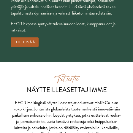
katon alla kohtaavat niin suuret kuin pienet toimijat, paikalliset
yrittäjät ja valtakunnalliset brändit. Juuri tämä yhdistelmä tekee
tapahtumasta dynaamisen ja vahvasti liiketoimintaa edistävän.
FFCR Expossa syntyvät tulevaisuuden ideat, kumppanuudet ja
ratkaisut.
LUE LISÄÄ
Tutustu
NÄYTTEILLEASETTAJIIMME
FFCR Helsingissä näytteilleasettajat edustavat HoReCa-alan
koko kirjoa. Johtavista globaaleista tuotemerkeistä innovatiivisiin
paikallisiin erikoisaloihin. Löydät yrityksiä, jotka esittelevät ruoka-
ja juomatuotteita, uusia kestäviä ratkaisuja sekä huippuluokan
laitteita ja palveluita, jotka on räätälöity ravintoloille, kahviloille,