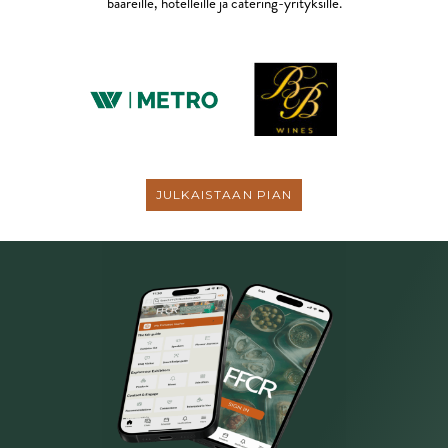
baareille, hotelleille ja catering-yrityksille.
JULKAISTAAN PIAN