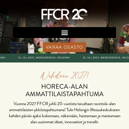
VARAA OSASTO
Nähdään 2027!
HORECA-ALAN
AMMATTILAISTAPAHTUMA
Vuonna 2027 FFCR juhlii 20-vuotista taivaltaan ravintola-alan
ammattilaisten ykköstapahtumana! Tule Helsingin Messukeskukseen
kahden päivän ajaksi kokemaan, näkemään, haistamaan ja maistamaan
alan uusimmat ideat, innovaatiot ja trendit.