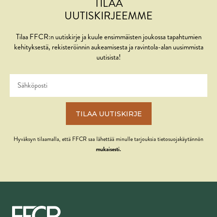
TILAA
UUTISKIRJEEMME
Tilaa FFCR:n uutiskirje ja kuule ensimmäisten joukossa tapahtumien
kehityksestä, rekisteröinnin aukeamisesta ja ravintola-alan uusimmista
uutisista!
TILAA UUTISKIRJE
Hyväksyn tilaamalla, että FFCR saa lähettää minulle tarjouksia tietosuojakäytännön
mukaisesti.