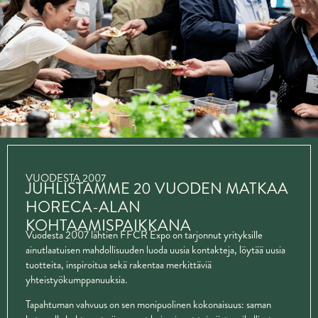
VUODESTA 2007
JUHLISTAMME 20 VUODEN MATKAA
HORECA-ALAN
KOHTAAMISPAIKKANA
Vuodesta 2007 lähtien FFCR Expo on tarjonnut yrityksille
ainutlaatuisen mahdollisuuden luoda uusia kontakteja, löytää uusia
tuotteita, inspiroitua sekä rakentaa merkittäviä
yhteistyökumppanuuksia.
Tapahtuman vahvuus on sen monipuolinen kokonaisuus: saman