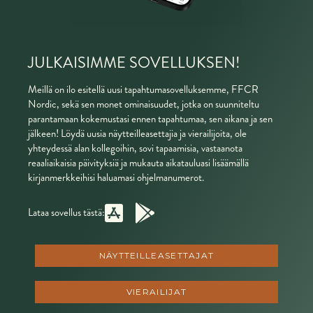
JULKAISIMME SOVELLUKSEN!
Meillä on ilo esitellä uusi tapahtumasovelluksemme, FFCR
Nordic, sekä sen monet ominaisuudet, jotka on suunniteltu
parantamaan kokemustasi ennen tapahtumaa, sen aikana ja sen
jälkeen! Löydä uusia näytteilleasettajia ja vierailijoita, ole
yhteydessä alan kollegoihin, sovi tapaamisia, vastaanota
reaaliaikaisia päivityksiä ja mukauta aikatauluasi lisäämällä
kirjanmerkkeihisi haluamasi ohjelmanumerot.
Lataa sovellus tästä:
NÄYTTEILLEASETTAJAT
VIERAILIJAT