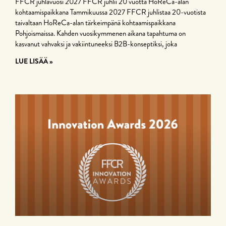
FFCR juhlavuosi 2027 FFCR juhlii 20 vuotta HoReCa-alan
kohtaamispaikkana Tammikuussa 2027 FFCR juhlistaa 20-vuotista
taivaltaan HoReCa-alan tärkeimpänä kohtaamispaikkana
Pohjoismaissa. Kahden vuosikymmenen aikana tapahtuma on
kasvanut vahvaksi ja vakiintuneeksi B2B-konseptiksi, joka
LUE LISÄÄ »