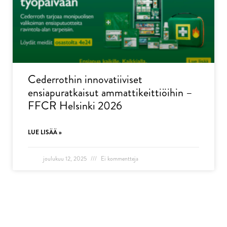
Cederrothin innovatiiviset
ensiapuratkaisut ammattikeittiöihin –
FFCR Helsinki 2026
LUE LISÄÄ »
joulukuu 12, 2025
Ei kommentteja