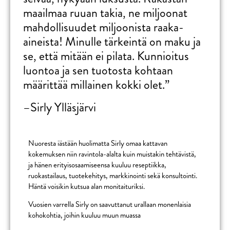
maailmaa ruuan takia, ne miljoonat
mahdollisuudet miljoonista raaka-
aineista! Minulle tärkeintä on maku ja
se, että mitään ei pilata. Kunnioitus
luontoa ja sen tuotosta kohtaan
määrittää millainen kokki olet.”
–
Sirly Ylläsjärvi
Nuoresta iästään huolimatta Sirly omaa kattavan
kokemuksen niin ravintola-alalta kuin muistakin tehtävistä,
ja hänen erityisosaamiseensa kuuluu reseptiikka,
ruokastailaus, tuotekehitys, markkinointi sekä konsultointi.
Häntä voisikin kutsua alan monitaituriksi.
Vuosien varrella Sirly on saavuttanut urallaan monenlaisia
kohokohtia, joihin kuuluu muun muassa