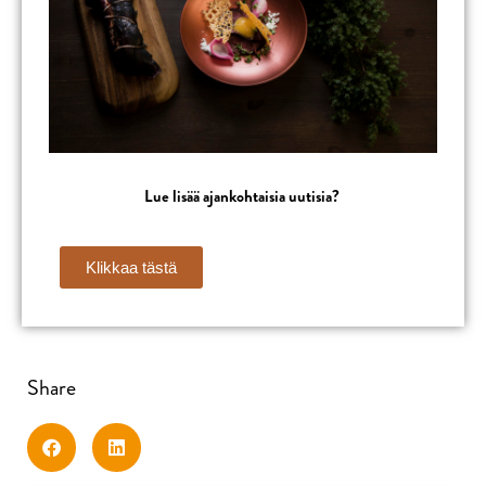
Lue lisää ajankohtaisia uutisia
?
Klikkaa tästä
Share