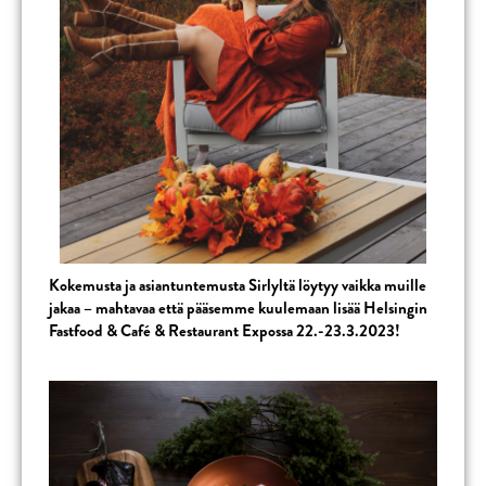
Kokemusta ja asiantuntemusta
Sirlyltä
löytyy vaikka muille
jakaa – mahtavaa että pääsemme kuulemaan lisää
Helsingin
Fastfood & Café & Restaurant Expossa 22.-23.3.2023!