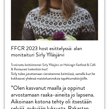
FFCR 2023 host esittelyssä: alan
monitaituri Sirly Ylläsjärvi
Tv:stä tuttu keittiömestari Sirly Ylläsjärvi on Helsingin Fastfood & Café
& Restaurant livekeittiön host!
Sirly tulee jututtamaan vieraitamme keittiössä, samalla kun he
kokkaavat yhdess
ä
maisteluannoksia tapahtumakävijöille.
”Olen kasvanut maalla ja oppinut
arvostamaan raaka-aineita jo lapsena.
Aikoinaan kotona tehty oli itsestään
selvää, nykyään luksusta. Rakastan