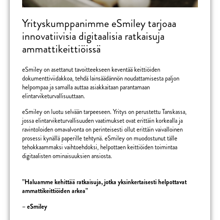
Yrityskumppanimme eSmiley tarjoaa
innovatiivisia digitaalisia ratkaisuja
ammattikeittiöissä
eSmiley on asettanut tavoitteekseen keventää keittiöiden
dokumenttiviidakkoa, tehdä lainsäädännön noudattamisesta paljon
helpompaa ja samalla auttaa asiakkaitaan parantamaan
elintarviketurvallisuuttaan.
eSmiley on luotu selvään tarpeeseen. Yritys on perustettu Tanskassa,
jossa elintarviketurvallisuuden vaatimukset ovat erittäin korkealla ja
ravintoloiden omavalvonta on perinteisesti ollut erittäin vaivalloinen
prosessi kynällä paperille tehtynä. eSmiley on muodostunut tälle
tehokkaammaksi vaihtoehdoksi, helpottaen keittiöiden toimintaa
digitaalisten ominaisuuksien ansiosta.
”Haluamme kehittää ratkaisuja, jotka yksinkertaisesti helpottavat
ammattikeittiöiden arkea”
– eSmiley