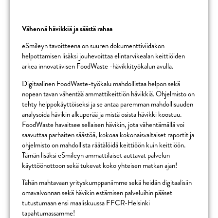
Vähennä hävikkiä ja säästä rahaa
eSmileyn tavoitteena on suuren dokumenttiviidakon
helpottamisen lisäksi jouhevoittaa elintarvikealan keittiöiden
arkea innovatiivisen FoodWaste -hävikkityökalun avulla.
Digitaalinen FoodWaste-työkalu mahdollistaa helpon sekä
nopean tavan vähentää ammattikeittiön hävikkiä. Ohjelmisto on
tehty helppokäyttöiseksi ja se antaa paremman mahdollisuuden
analysoida hävikin alkuperää ja mistä osista hävikki koostuu.
FoodWaste havaitsee sellaisen hävikin, jota vähentämällä voi
saavuttaa parhaiten säästöä, kokoaa kokonaisvaltaiset raportit ja
ohjelmisto on mahdollista räätälöidä keittiöön kuin keittiöön.
Tämän lisäksi eSmileyn ammattilaiset auttavat palvelun
käyttöönottoon sekä tukevat koko yhteisen matkan ajan!
Tähän mahtavaan yrityskumppaniimme sekä heidän digitaalisiin
omavalvonnan sekä hävikin estämisen palveluihin pääset
tutustumaan ensi maaliskuussa FFCR-Helsinki
tapahtumassamme!