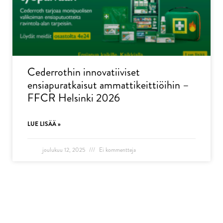
Cederrothin innovatiiviset
ensiapuratkaisut ammattikeittiöihin –
FFCR Helsinki 2026
LUE LISÄÄ »
joulukuu 12, 2025
Ei kommentteja