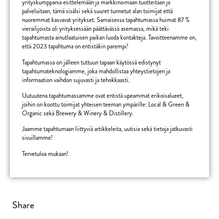
yrityskumppania esittelemään ja markkinoimaan tuotteitaan ja
palveluitaan, tämä sisälsi sekä suuret tunnetut alan toimijat että
nuoremmat kasvavat yritykset. Samaisessa tapahtumassa huimat 87 %
vierailijoista oli yrityksessään päättävässä asemassa, mikä teki
tapahtumasta ainutlaatuisen paikan luoda kontakteja. Tavoitteenamme on,
että 2023 tapahtuma on entistäkin parempi!
Tapahtumassa on jälleen tuttuun tapaan käytössä edistynyt
tapahtumateknologiamme, joka mahdollistaa yhteystietojen ja
informaation vaihdon sujuvasti ja tehokkaasti.
Uutuutena tapahtumassamme ovat entistä upeammat erikoisalueet,
joihin on koottu toimijat yhteisen teeman ympärille: Local & Green &
Organic sekä Brewery & Winery & Distillery.
Jaamme tapahtumaan liittyviä artikkeleita, uutisia sekä tietoja jatkuvasti
sivuillamme!
Tervetuloa mukaan!
Share