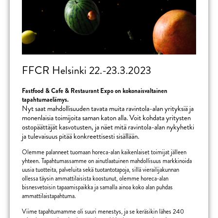
FFCR Helsinki 22.-23.3.2023
Fastfood & Cafe & Restaurant Expo on kokonaisvaltainen
tapahtumaelämys.
Nyt saat mahdollisuuden tavata muita ravintola-alan yrityksiä ja
monenlaisia toimijoita saman katon alla. Voit kohdata yritysten
ostopäättäjät kasvotusten, ja näet mitä ravintola-alan nykyhetki
ja tulevaisuus pitää konkreettisesti sisällään.
Olemme palanneet tuomaan horeca-alan kaikenlaiset toimijat jälleen
yhteen. Tapahtumassamme on ainutlaatuinen mahdollisuus markkinoida
uusia tuotteita, palveluita sekä tuotantotapoja, sillä vierailijakunnan
ollessa täysin ammattilaisista koostunut, olemme horeca-alan
bisnesvetoisin tapaamispaikka ja samalla ainoa koko alan puhdas
ammattilaistapahtuma.
Viime tapahtumamme oli suuri menestys, ja se keräsikin lähes 240