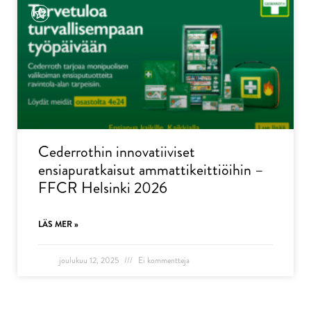
Cederrothin innovatiiviset
ensiapuratkaisut ammattikeittiöihin –
FFCR Helsinki 2026
LÄS MER »
joulukuu 12, 2025
Ei kommentteja