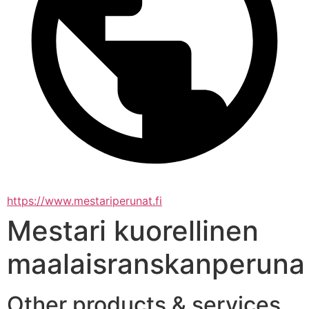
https://www.mestariperunat.fi
Mestari kuorellinen
maalaisranskanperuna
Other products & services