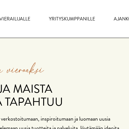
VIERAILIJALLE
YRITYSKUMPPANILLE
AJANK
 vieraaksi
JA MAISTA
A TAPAHTUU
rkostoitumaan, inspiroitumaan ja luomaan uusia
lemaan uusia tuotteita ja palveluita, löytämään ideoita