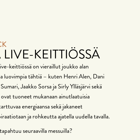
CK
 LIVE-KEITTIÖSSÄ
ive-keittiössä on vieraillut joukko alan
ja luovimpia tähtiä – kuten Henri Alen, Dani
umari, Jaakko Sorsa ja Sirly Ylläsjärvi sekä
ovat tuoneet mukanaan ainutlaatuisia
tarttuvaa energiaansa sekä jakaneet
iraatiotaan ja rohkeutta ajatella uudella tavalla.
tapahtuu seuraavilla messuilla?