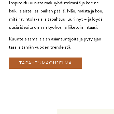
Inspiroidu uusista makuyhdistelmistä ja koe ne
kaikilla aisteillasi paikan päällä. Näe, maista ja koe,
mitä ravintola-alalla tapahtuu juuri nyt – ja löydä
uusia ideoita omaan työhösi ja liiketoimintaasi.
Kuuntele samalla alan asiantuntijoita ja pysy ajan
tasalla tämän vuoden trendeistä.
TAPAHTUMAOHJELMA