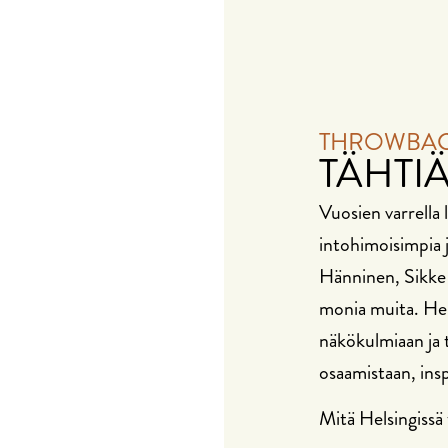
THROWBA
TÄHTIÄ
Vuosien varrella l
intohimoisimpia 
Hänninen, Sikke S
monia muita. He 
näkökulmiaan ja 
osaamistaan, insp
Mitä Helsingissä 