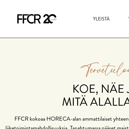
YLEISTÄ
Tervetuloa
KOE, NÄE 
MITÄ ALALL
FFCR kokoaa HORECA-alan ammattilaiset yhteen ve
liiketoimintamahdollisuuksia. Tapahtumassa pääset maiste