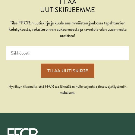
TILAA
UUTISKIRJEEMME
Tilaa FFCR:n uutiskirje ja kuule ensimmäisten joukossa tapahtumien
kehityksestä, rekisteröinnin aukeamisesta ja ravintola-alan uusimmista
uutisista!
TILAA UUTISKIRJE
Hyväksyn tilaamalla, että FFCR saa lähettää minulle tarjouksia tietosuojakäytännön
mukaisesti.