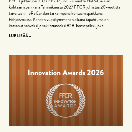
FFCR juhlavuosi 2027 FFCR juhlii 20 vuotta HoReCa-alan
kohtaamispaikkana Tammikuussa 2027 FFCR juhlistaa 20-vuotista
taivaltaan HoReCa-alan tärkeimpänä kohtaamispaikkana
Pohjoismaissa. Kahden vuosikymmenen aikana tapahtuma on
kasvanut vahvaksi ja vakiintuneeksi B2B-konseptiksi, joka
LUE LISÄÄ »