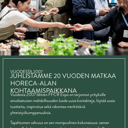
VUODESTA 2007
JUHLISTAMME 20 VUODEN MATKAA
HORECA-ALAN
KOHTAAMISPAIKKANA
Vuodesta 2007 lähtien FFCR Expo on tarjonnut yrityksille
ainutlaatuisen mahdollisuuden luoda uusia kontakteja, löytää uusia
tuotteita, inspiroitua sekä rakentaa merkittäviä
yhteistyökumppanuuksia.
Tapahtuman vahvuus on sen monipuolinen kokonaisuus: saman