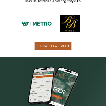
baareille, hotelleille ja catering-yrityksille.
JULKAISTAAN PIAN