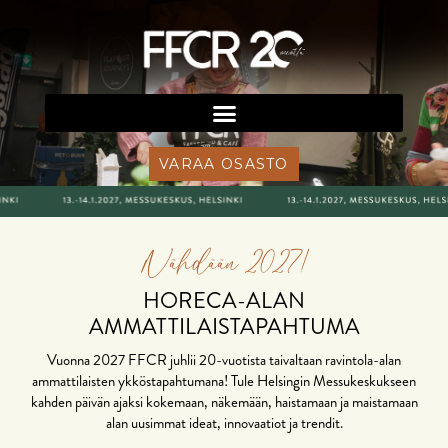
VARAA OSASTO
Nähdään 2027!
HORECA-ALAN
AMMATTILAISTAPAHTUMA
Vuonna 2027 FFCR juhlii 20-vuotista taivaltaan ravintola-alan
ammattilaisten ykköstapahtumana! Tule Helsingin Messukeskukseen
kahden päivän ajaksi kokemaan, näkemään, haistamaan ja maistamaan
alan uusimmat ideat, innovaatiot ja trendit.