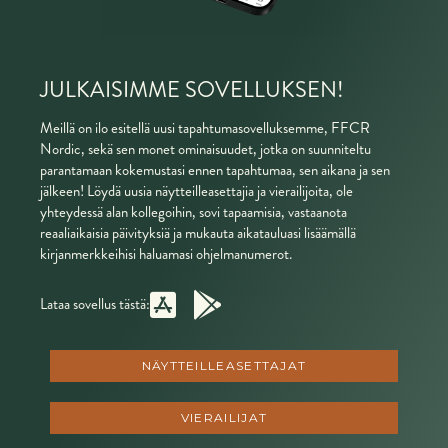
JULKAISIMME SOVELLUKSEN!
Meillä on ilo esitellä uusi tapahtumasovelluksemme, FFCR
Nordic, sekä sen monet ominaisuudet, jotka on suunniteltu
parantamaan kokemustasi ennen tapahtumaa, sen aikana ja sen
jälkeen! Löydä uusia näytteilleasettajia ja vierailijoita, ole
yhteydessä alan kollegoihin, sovi tapaamisia, vastaanota
reaaliaikaisia päivityksiä ja mukauta aikatauluasi lisäämällä
kirjanmerkkeihisi haluamasi ohjelmanumerot.
Lataa sovellus tästä:
NÄYTTEILLEASETTAJAT
VIERAILIJAT