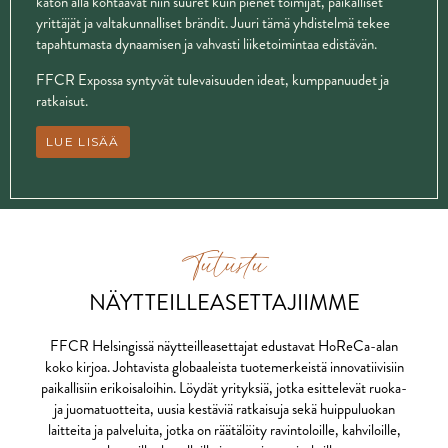
katon alla kohtaavat niin suuret kuin pienet toimijat, paikalliset
yrittäjät ja valtakunnalliset brändit. Juuri tämä yhdistelmä tekee
tapahtumasta dynaamisen ja vahvasti liiketoimintaa edistävän.
FFCR Expossa syntyvät tulevaisuuden ideat, kumppanuudet ja
ratkaisut.
LUE LISÄÄ
Tutustu
NÄYTTEILLEASETTAJIIMME
FFCR Helsingissä näytteilleasettajat edustavat HoReCa-alan
koko kirjoa. Johtavista globaaleista tuotemerkeistä innovatiivisiin
paikallisiin erikoisaloihin. Löydät yrityksiä, jotka esittelevät ruoka-
ja juomatuotteita, uusia kestäviä ratkaisuja sekä huippuluokan
laitteita ja palveluita, jotka on räätälöity ravintoloille, kahviloille,